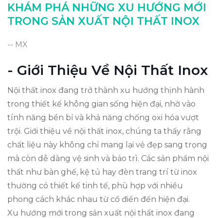
Lợi Ích Của Nội Thất Inox Mới
KHÁM PHÁ NHỮNG XU HƯỚNG MỚI
Kết Luận Về Xu Hướng Nội Thất
TRONG SẢN XUẤT NỘI THẤT INOX
-- MX
- Giới Thiệu Về Nội Thất Inox
Nội thất inox đang trở thành xu hướng thịnh hành
trong thiết kế không gian sống hiện đại, nhờ vào
tính năng bền bỉ và khả năng chống oxi hóa vượt
trội. Giới thiệu về nội thất inox, chúng ta thấy rằng
chất liệu này không chỉ mang lại vẻ đẹp sang trọng
mà còn dễ dàng vệ sinh và bảo trì. Các sản phẩm nội
thất như bàn ghế, kệ tủ hay đèn trang trí từ inox
thường có thiết kế tinh tế, phù hợp với nhiều
phong cách khác nhau từ cổ điển đến hiện đại.
Xu hướng mới trong sản xuất nội thất inox đang