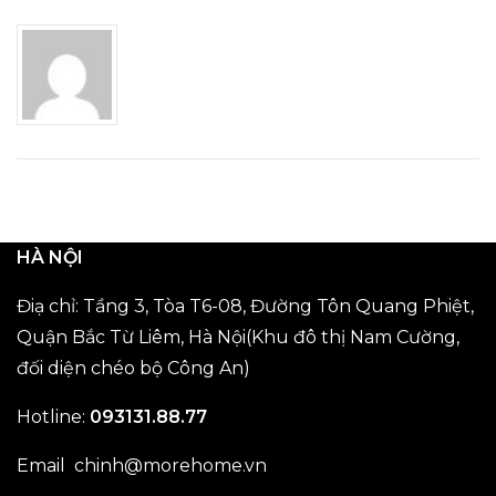
HÀ NỘI
Điạ chỉ: Tầng 3, Tòa T6-08, Đường Tôn Quang Phiệt,
Quận Bắc Từ Liêm, Hà Nội(Khu đô thị Nam Cường,
đối diện chéo bộ Công An)
Hotline:
093131.88.77
Email
chinh@morehome.vn