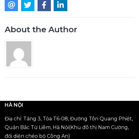
About the Author
HÀ NỘI
Điạ chỉ: Tầng 3, Tòa T6-08, Đường Tôn Quang Phiệt,
Quận Bắc Từ Liêm, Hà Nội(Khu đô thị Nam Cường,
đối diện chéo bộ Công An)